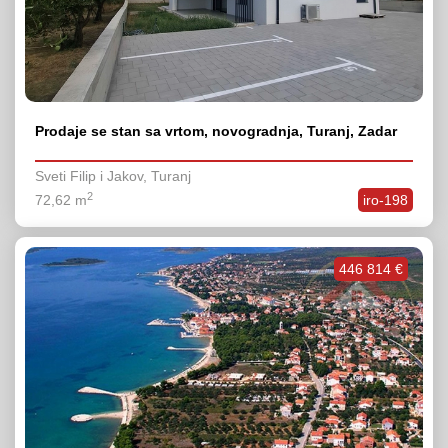
Prodaje se stan sa vrtom, novogradnja, Turanj, Zadar
Sveti Filip i Jakov, Turanj
2
72,62 m
iro-198
446 814 €