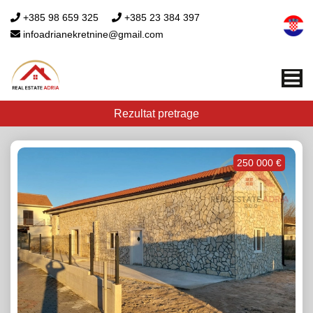
+385 98 659 325
+385 23 384 397
infoadrianekretnine@gmail.com
Me
Rezultat pretrage
250 000 €