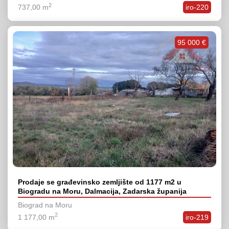
2
737,00 m
iro-220
95 000 €
Prodaje se građevinsko zemljište od 1177 m2 u
Biogradu na Moru, Dalmacija, Zadarska županija
Biograd na Moru
2
1 177,00 m
iro-219