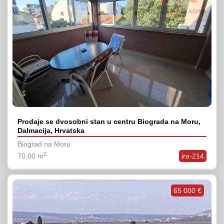
Prodaje se dvosobni stan u centru Biograda na Moru,
Dalmacija, Hrvatska
Biograd na Moru
2
70,00 m
iro-214
65 000 €