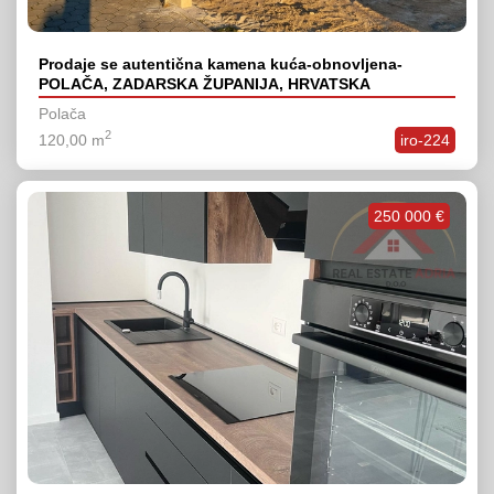
Prodaje se autentična kamena kuća-obnovljena-
POLAČA, ZADARSKA ŽUPANIJA, HRVATSKA
Polača
2
120,00 m
iro-224
250 000 €