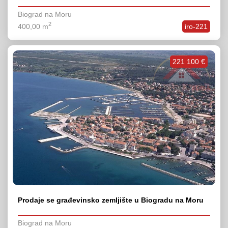
Biograd na Moru
2
400,00 m
iro-221
221 100 €
Prodaje se građevinsko zemljište u Biogradu na Moru
Biograd na Moru