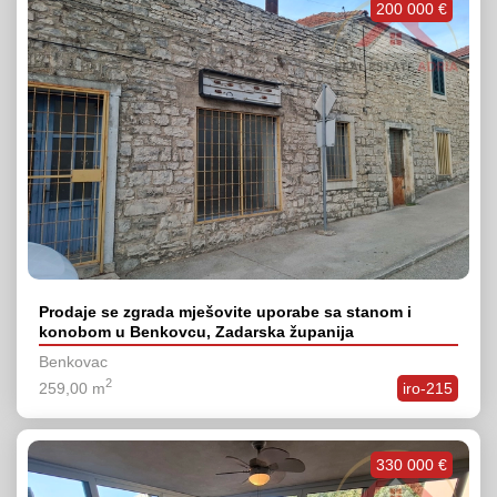
200 000 €
Prodaje se zgrada mješovite uporabe sa stanom i
konobom u Benkovcu, Zadarska županija
Benkovac
2
259,00 m
iro-215
330 000 €