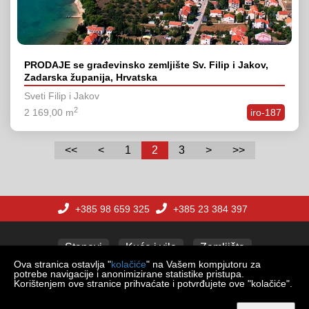
PRODAJE se građevinsko zemljište Sv. Filip i Jakov,
Zadarska županija, Hrvatska
Sveti Filip i Jakov
2
2 169,00 m
iro-187
<<
<
1
2
3
>
>>
+385 98 659 325
+385 23 384 397
Stanovi
Kuće i vile
Zemljišta
Ova stranica ostavlja "
kolačiće
" na Vašem kompjutoru za
potrebe navigacije i anonimizirane statistike pristupa.
Korištenjem ove stranice prihvaćate i potvrđujete ove "kolačiće".
Copyright © 2026 REAL ESTATE ADRIA d.o.o.
Web Design & Powered by
i
Real
One
-
program za vođenje nekretnina
.