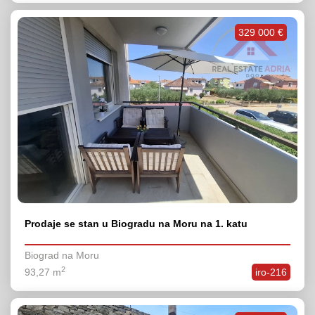
329 000 €
Prodaje se stan u Biogradu na Moru na 1. katu
Biograd na Moru
2
93,27 m
iro-216