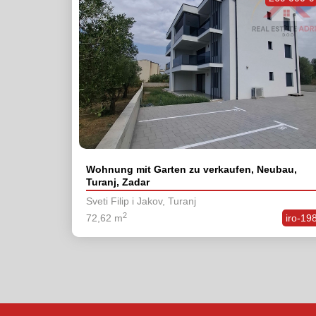
Wohnung mit Garten zu verkaufen, Neubau,
Turanj, Zadar
Sveti Filip i Jakov, Turanj
2
72,62 m
iro-19