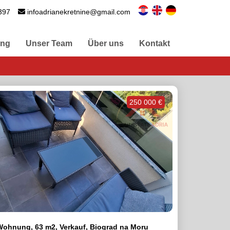
397
infoadrianekretnine@gmail.com
ung
Unser Team
Über uns
Kontakt
250 000 €
Wohnung, 63 m2, Verkauf, Biograd na Moru