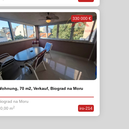
330 000 €
Wohnung, 70 m2, Verkauf, Biograd na Moru
iograd na Moru
2
70,00 m
iro-214