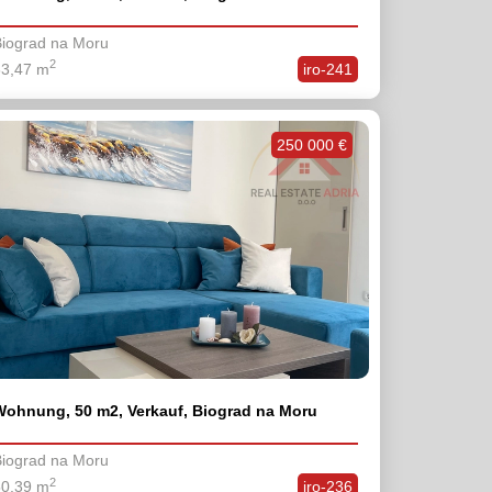
iograd na Moru
2
63,47 m
iro-241
250 000 €
Wohnung, 50 m2, Verkauf, Biograd na Moru
iograd na Moru
2
50,39 m
iro-236