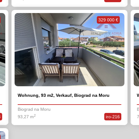
329 000 €
Wohnung, 93 m2, Verkauf, Biograd na Moru
Biograd na Moru
B
2
3
93,27 m
iro-216