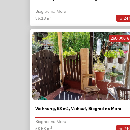
Biograd na Moru
2
85,13 m
iro-24
260 000 €
Wohnung, 58 m2, Verkauf, Biograd na Moru
Biograd na Moru
2
58,53 m
iro-24