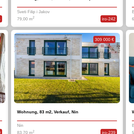
Sveti Filip i Jakov
B
2
4
79,00 m
iro-242
309 000 €
Wohnung, 83 m2, Verkauf, Nin
Nin
B
2
0
83,70 m
iro-239