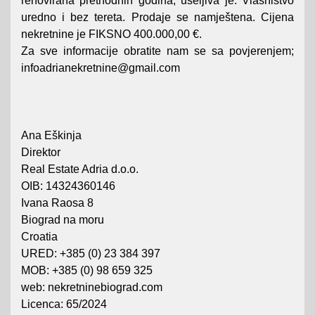
renovirana prethodnih godina, useljiva je. Vlasništvo
uredno i bez tereta. Prodaje se namještena. Cijena
nekretnine je FIKSNO 400.000,00 €.
Za sve informacije obratite nam se sa povjerenjem;
infoadrianekretnine@gmail.com
Ana Eškinja
Direktor
Real Estate Adria d.o.o.
OIB: 14324360146
Ivana Raosa 8
Biograd na moru
Croatia
URED: +385 (0) 23 384 397
MOB: +385 (0) 98 659 325
web: nekretninebiograd.com
Licenca: 65/2024