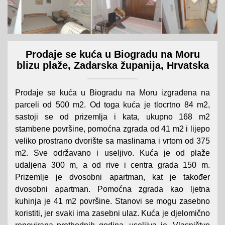
Prodaje se kuća u Biogradu na Moru
blizu plaže, Zadarska županija, Hrvatska
Prodaje se kuća u Biogradu na Moru izgrađena na
parceli od 500 m2. Od toga kuća je tlocrtno 84 m2,
sastoji se od prizemlja i kata, ukupno 168 m2
stambene površine, pomoćna zgrada od 41 m2 i lijepo
veliko prostrano dvorište sa maslinama i vrtom od 375
m2. Sve održavano i useljivo. Kuća je od plaže
udaljena 300 m, a od rive i centra grada 150 m.
Prizemlje je dvosobni apartman, kat je također
dvosobni apartman. Pomoćna zgrada kao ljetna
kuhinja je 41 m2 površine. Stanovi se mogu zasebno
koristiti, jer svaki ima zasebni ulaz. Kuća je djelomično