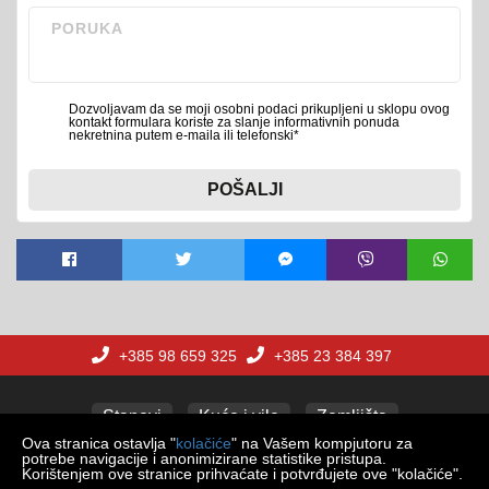
Dozvoljavam da se moji osobni podaci prikupljeni u sklopu ovog
kontakt formulara koriste za slanje informativnih ponuda
nekretnina putem e-maila ili telefonski*
POŠALJI
+385 98 659 325
+385 23 384 397
Stanovi
Kuće i vile
Zemljišta
Ova stranica ostavlja "
kolačiće
" na Vašem kompjutoru za
potrebe navigacije i anonimizirane statistike pristupa.
Korištenjem ove stranice prihvaćate i potvrđujete ove "kolačiće".