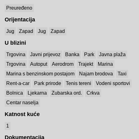
Preuređeno
Orijentacija
Jug
Zapad
Jug
Zapad
U blizini
Trgovina
Javni prijevoz
Banka
Park
Javna plaža
Trgovina
Autoput
Aerodrom
Trajekt
Marina
Marina s benzinskom postajom
Najam brodova
Taxi
Rent-a-car
Park prirode
Tenis tereni
Vodeni sportovi
Bolnica
Ljekarna
Zubarska ord.
Crkva
Centar naselja
Katnost kuće
1
Dokumentacija