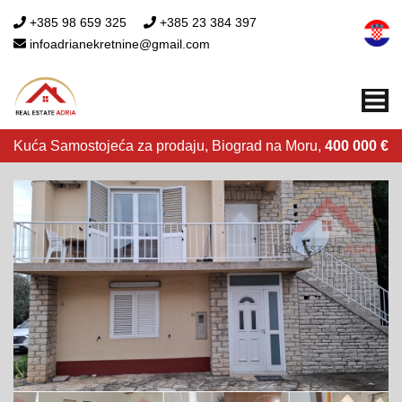
+385 98 659 325
+385 23 384 397
infoadrianekretnine@gmail.com
Me
Kuća Samostojeća za prodaju, Biograd na Moru,
400 000 €