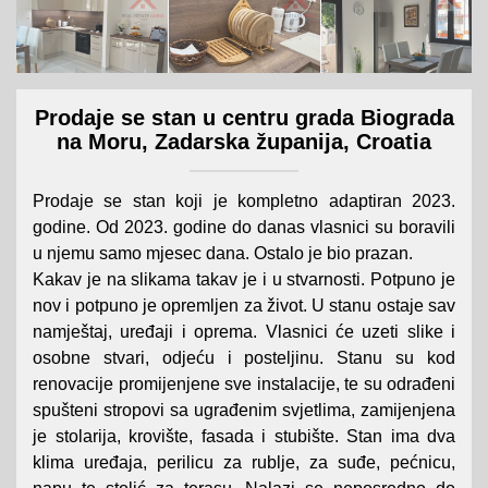
Prodaje se stan u centru grada Biograda
na Moru, Zadarska županija, Croatia
Prodaje se stan koji je kompletno adaptiran 2023.
godine. Od 2023. godine do danas vlasnici su boravili
u njemu samo mjesec dana. Ostalo je bio prazan.
Kakav je na slikama takav je i u stvarnosti. Potpuno je
nov i potpuno je opremljen za život. U stanu ostaje sav
namještaj, uređaji i oprema. Vlasnici će uzeti slike i
osobne stvari, odjeću i posteljinu. Stanu su kod
renovacije promijenjene sve instalacije, te su odrađeni
spušteni stropovi sa ugrađenim svjetlima, zamijenjena
je stolarija, krovište, fasada i stubište. Stan ima dva
klima uređaja, perilicu za rublje, za suđe, pećnicu,