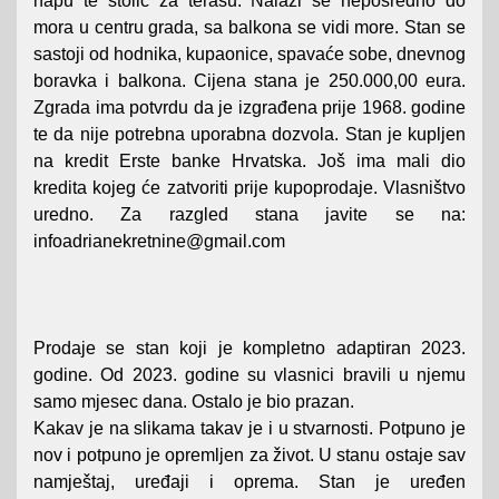
napu te stolić za terasu. Nalazi se neposredno do
mora u centru grada, sa balkona se vidi more. Stan se
sastoji od hodnika, kupaonice, spavaće sobe, dnevnog
boravka i balkona. Cijena stana je 250.000,00 eura.
Zgrada ima potvrdu da je izgrađena prije 1968. godine
te da nije potrebna uporabna dozvola. Stan je kupljen
na kredit Erste banke Hrvatska. Još ima mali dio
kredita kojeg će zatvoriti prije kupoprodaje. Vlasništvo
uredno. Za razgled stana javite se na:
infoadrianekretnine@gmail.com
Prodaje se stan koji je kompletno adaptiran 2023.
godine. Od 2023. godine su vlasnici bravili u njemu
samo mjesec dana. Ostalo je bio prazan.
Kakav je na slikama takav je i u stvarnosti. Potpuno je
nov i potpuno je opremljen za život. U stanu ostaje sav
namještaj, uređaji i oprema. Stan je uređen