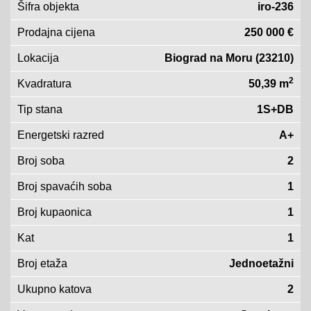
Šifra objekta
iro-236
Prodajna cijena
250 000 €
Lokacija
Biograd na Moru (23210)
2
Kvadratura
50,39 m
Tip stana
1S+DB
Energetski razred
A+
Broj soba
2
Broj spavaćih soba
1
Broj kupaonica
1
Kat
1
Broj etaža
Jednoetažni
Ukupno katova
2