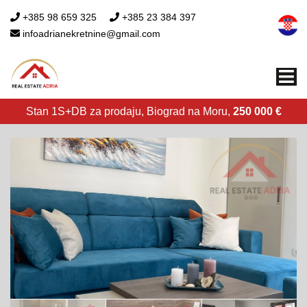
+385 98 659 325
+385 23 384 397
infoadrianekretnine@gmail.com
Me
Stan 1S+DB za prodaju, Biograd na Moru,
250 000 €