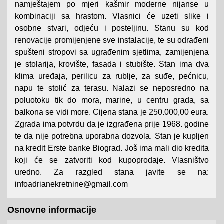
namještajem po mjeri kašmir moderne nijanse u
kombinaciji sa hrastom. Vlasnici će uzeti slike i
osobne stvari, odjeću i posteljinu. Stanu su kod
renovacije promijenjene sve instalacije, te su odrađeni
spušteni stropovi sa ugrađenim sjetlima, zamijenjena
je stolarija, krovište, fasada i stubište. Stan ima dva
klima uređaja, perilicu za rublje, za suđe, pećnicu,
napu te stolić za terasu. Nalazi se neposredno na
poluotoku tik do mora, marine, u centru grada, sa
balkona se vidi more. Cijena stana je 250.000,00 eura.
Zgrada ima potvrdu da je izgrađena prije 1968. godine
te da nije potrebna uporabna dozvola. Stan je kupljen
na kredit Erste banke Biograd. Još ima mali dio kredita
koji će se zatvoriti kod kupoprodaje. Vlasništvo
uredno. Za razgled stana javite se na:
infoadrianekretnine@gmail.com
Osnovne informacije