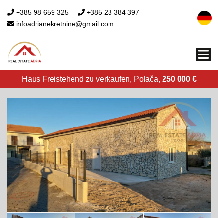
+385 98 659 325
+385 23 384 397
infoadrianekretnine@gmail.com
Me
Haus Freistehend zu verkaufen, Polača,
250 000 €