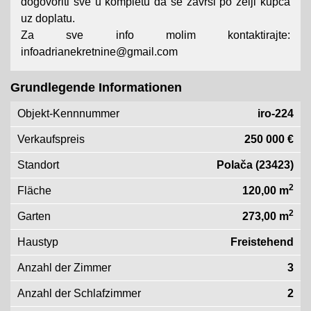
dogovoriti sve u kompletu da se završi po želji kupca
uz doplatu.
Za sve info molim kontaktirajte:
infoadrianekretnine@gmail.com
Grundlegende Informationen
Objekt-Kennnummer
iro-224
Verkaufspreis
250 000 €
Standort
Polača (23423)
2
Fläche
120,00 m
2
Garten
273,00 m
Haustyp
Freistehend
Anzahl der Zimmer
3
Anzahl der Schlafzimmer
2