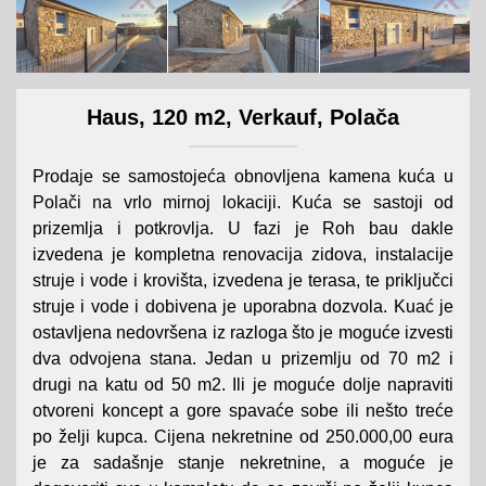
Haus, 120 m2, Verkauf, Polača
Prodaje se samostojeća obnovljena kamena kuća u
Polači na vrlo mirnoj lokaciji. Kuća se sastoji od
prizemlja i potkrovlja. U fazi je Roh bau dakle
izvedena je kompletna renovacija zidova, instalacije
struje i vode i krovišta, izvedena je terasa, te priključci
struje i vode i dobivena je uporabna dozvola. Kuać je
ostavljena nedovršena iz razloga što je moguće izvesti
dva odvojena stana. Jedan u prizemlju od 70 m2 i
drugi na katu od 50 m2. Ili je moguće dolje napraviti
otvoreni koncept a gore spavaće sobe ili nešto treće
po želji kupca. Cijena nekretnine od 250.000,00 eura
je za sadašnje stanje nekretnine, a moguće je